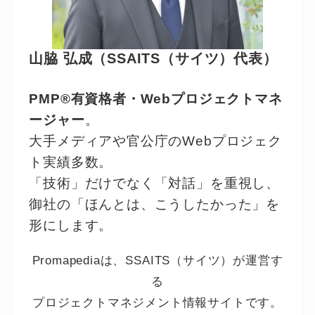
山脇 弘成（SSAITS（サイツ）代表）
PMP®有資格者・Webプロジェクトマネ
ージャー
。
大手メディアや官公庁のWebプロジェク
ト実績多数。
「技術」だけでなく「対話」を重視し、
御社の「ほんとは、こうしたかった」を
形にします。
Promapediaは、SSAITS（サイツ）が運営す
る
プロジェクトマネジメント情報サイトです。