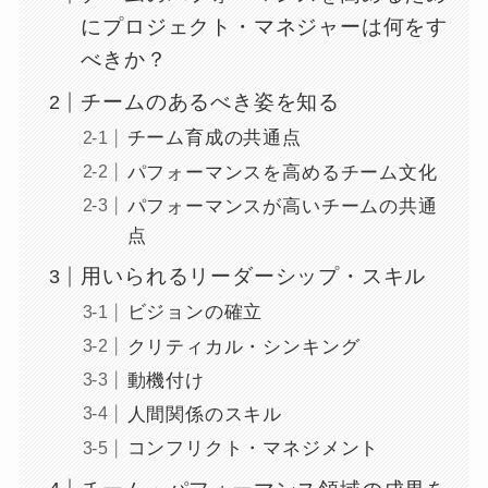
にプロジェクト・マネジャーは何をす
べきか？
チームのあるべき姿を知る
チーム育成の共通点
パフォーマンスを高めるチーム文化
パフォーマンスが高いチームの共通
点
用いられるリーダーシップ・スキル
ビジョンの確立
クリティカル・シンキング
動機付け
人間関係のスキル
コンフリクト・マネジメント