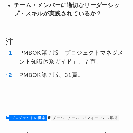
チーム・メンバーに適切なリーダーシッ
プ・スキルが実践されているか？
注
注
↑
1
PMBOK第７版「プロジェクトマネジメ
ント知識体系ガイド」、７頁。
↑
2
PMBOK第７版、31頁。
プロジェクトの概念
チーム
チーム・パフォーマンス領域