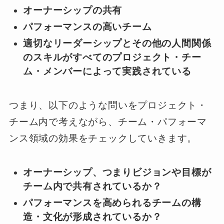
オーナーシップの共有
パフォーマンスの高いチーム
適切なリーダーシップとその他の人間関係
のスキルがすべてのプロジェクト・チー
ム・メンバーによって実践されている
つまり、以下のような問いをプロジェクト・
チーム内で考えながら、チーム・パフォーマ
ンス領域の効果をチェックしていきます。
オーナーシップ、つまりビジョンや目標が
チーム内で共有されているか？
パフォーマンスを高められるチームの構
造・文化が形成されているか？