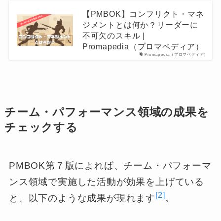
【PMBOK】コンフリクト・マネ
ジメントとは何か？リーダーに
不可欠のスキル |
Promapedia（プロマペディア）
Promapedia（プロマペディア）
チーム・パフォーマンス領域の成果を
チェックする
PMBOK第７版によれば、チーム・パフォーマ
ンス領域で実施した活動が効果を上げている
[2]
と、以下のような成果が現れます
。