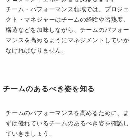
チーム・パフォーマンス領域では、プロジェ
クト・マネジャーはチームの経験や習熟度、
構造などを加味しながら、チームのパフォー
マンスを高めるようにマネジメントしていか
なければなりません。
チームのあるべき姿を知る
チームのパフォーマンスを高めるために、ま
ずは優れているチームのあるべき姿を確認し
ていきましょう。