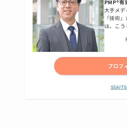
PMP®
大手メデ
「技術」
は、こう
プロフ
SSAI