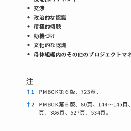
交渉
政治的な認識
積極的傾聴
動機づけ
文化的な認識
母体組織内のその他のプロジェクトマ
注
注
↑
1
PMBOK第６版、723頁。
↑
2
PMBOK第６版、80頁、144～145頁、
頁、386頁、527頁、534頁。