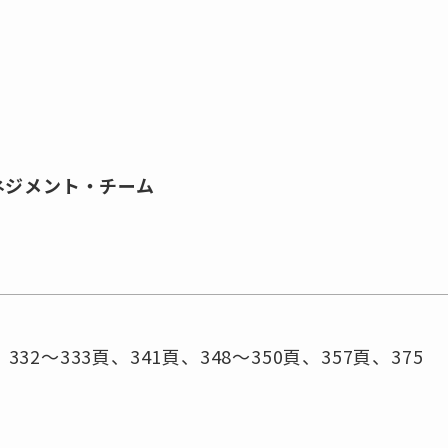
ネジメント・チーム
332～333頁、341頁、348～350頁、357頁、375