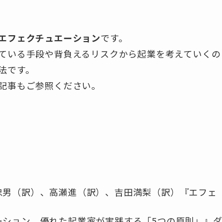
エフェクチュエーション
です。
ている手段や背負えるリスクから起業を考えていくの
法です。
記事もご参照ください。
忠男（訳）、高瀬進（訳）、吉田満梨（訳）『エフェ
ーション 優れた起業家が実践する「5つの原則」』