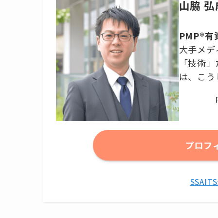
山脇 弘
PMP®
大手メデ
「技術」
は、こう
プロフ
SSAI