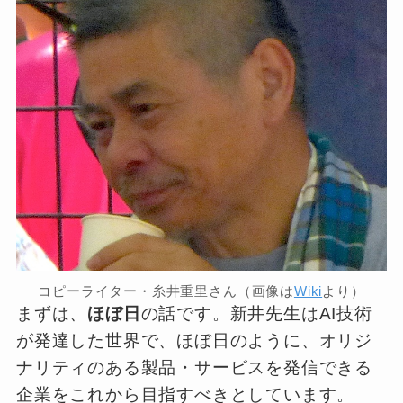
コピーライター・糸井重里さん（画像は
Wiki
より）
まずは、
ほぼ日
の話です。新井先生はAI技術
が発達した世界で、ほぼ日のように、オリジ
ナリティのある製品・サービスを発信できる
企業をこれから目指すべきとしています。