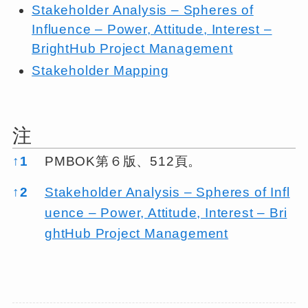
Stakeholder Analysis – Spheres of
Influence – Power, Attitude, Interest –
BrightHub Project Management
Stakeholder Mapping
注
注
↑
1
PMBOK第６版、512頁。
↑
2
Stakeholder Analysis – Spheres of Infl
uence – Power, Attitude, Interest – Bri
ghtHub Project Management