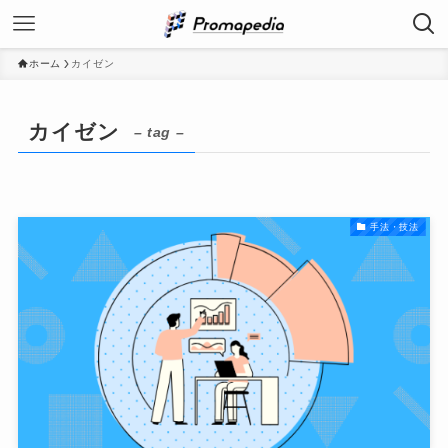
ホーム
カイゼン
カイゼン
– tag –
手法・技法