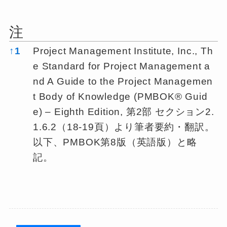
注
注
↑
1
Project Management Institute, Inc., Th
e Standard for Project Management a
nd A Guide to the Project Managemen
t Body of Knowledge (PMBOK® Guid
e) – Eighth Edition, 第2部 セクション2.
1.6.2（18-19頁）より筆者要約・翻訳。
以下、PMBOK第8版（英語版）と略
記。