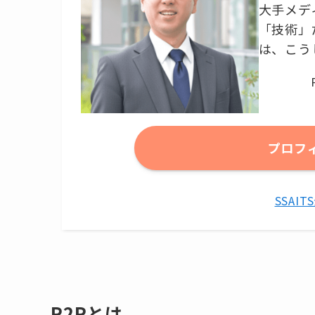
大手メデ
「技術」
は、こう
プロフ
SSAI
P2Pとは