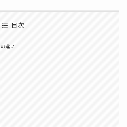
目次
との違い
る