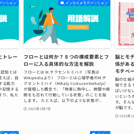
ベーション
メンタル＆モチベーション
とトレー
フローとは何か？８つの構成要素とフ
脳とモ
ローに入る具体的な方法を解説
係があ
モチベ
タ認知とは
フローとは M.チクセントミハイ（写真は
言えば、自
Wikipediaより） フローとは心理学者のM.チ
脳の仕組
する能力
クセントミハイ（Mihaly Csikszentmihalyi）
理できる
や記憶する
が提唱した概念で、「物事に熱中し、時間や周
ばいけな
まり、私た
囲をも忘れて行動している状態」のことを指
いという
します。 たとえば、以下のような状態が...
す。そん
が脳です。
2023年2月7日
2023年