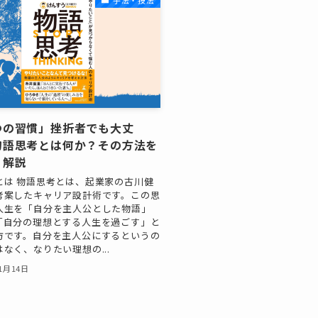
手法・技法
つの習慣」挫折者でも大丈
物語思考とは何か？その方法を
く解説
とは 物語思考とは、起業家の古川健
考案したキャリア設計術です。この思
人生を「自分を主人公とした物語」
「自分の理想とする人生を過ごす」と
方です。自分を主人公にするというの
なく、なりたい理想の...
11月14日