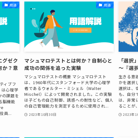
用語
用語
エグゼク
マシュマロテストとは何か？自制心と
「選択
何か？意
成功の関係を追った実験
～『選
マシュマロテストの概要 マシュマロテスト
生きる意
は、1960年代にスタンフォード大学の心理学
かを選択
ティブフ
者であるウォルター・ミシェル（Walter
選択は、
on）は心理学
Mischel）によって開発されました。この実験
も、自分
かの課題を
は子どもの自己制御、誘惑への耐性など、個人
は、非常
る脳機能
の自己管理能力を測定するために使用され...
ることが、
ve
役員...
2023年10月30日
2023年