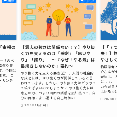
用語
コラム
「幸福の
【意志の強さは関係ない！？】やり抜
【「７
く力を支えるのは「感謝」「思いや
夫！】
り」「誇り」 ～『なぜ「やる気」は
やさし
エーリのベ
長続きしないのか』要約～
幸運や夢
物語思考
す。今回は
介さんが
やり抜く力を支える要素 近年、人間の社会的
す。 こ
考法は、
な成功には、やり抜く力が関係していると言
・サンチ
にして、
われています。しかし、やり抜く力はどうやっ
.
いう考え
て培えばよいのでしょうか？ やり抜く力には
は比喩では
意志の力、つまり周囲の誘惑を振り払って、自
分の目標にまい進する自己制御の...
2023年
2023年11月16日