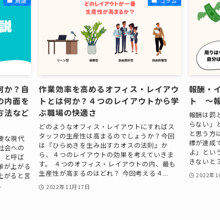
用語
コラム
何か？自
作業効率を高めるオフィス・レイアウ
報酬・
の内面を
トとは何か？４つのレイアウトから学
ト ～
方法など
ぶ職場の快適さ
報酬は罰
らない」
どのようなオフィス・レイアウトにすればス
と思う方
タッフの生産性は高まるのでしょうか？今回
要な現代
標が達成
は『ひらめきを生み出すカオスの法則』か
社会への
よ」とい
ら、４つのレイアウトの効果を考えていきま
」と呼ば
きないと３
す。 ４つのオフィス・レイアウトの内、最も
齢が上がる
生産性が高まるのはどれ？ 今回考える４...
上がると言
2022年
.
2022年11月17日