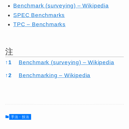
Benchmark (surveying) – Wikipedia
SPEC Benchmarks
TPC – Benchmarks
注
注
↑
1
Benchmark (surveying) – Wikipedia
↑
2
Benchmarking – Wikipedia
手法・技法