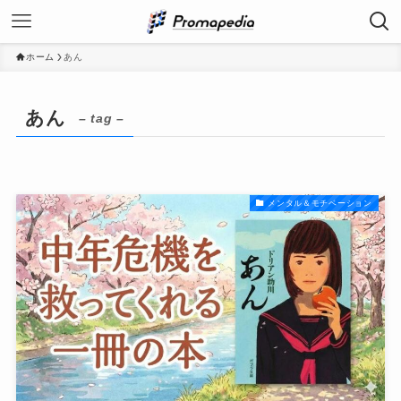
ホーム
あん
あん
– tag –
メンタル＆モチベーション