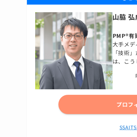
山脇 弘
PMP®
大手メデ
「技術」
は、こう
プロフ
SSAI