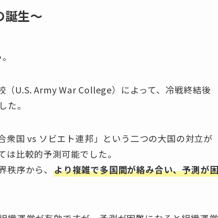
の誕生～
う。
.S. Army War College）によって、冷戦終結後
した。
衆国 vs ソビエト連邦」という二つの大国の対立が
ては比較的予測可能でした。
界秩序から、
より複雑で多国間が絡み合い、予測が
組織運営が有効ですが、予測が困難になると組織運