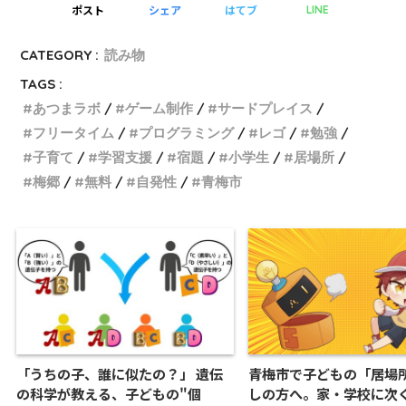
ポスト
シェア
はてブ
LINE
CATEGORY :
読み物
TAGS :
あつまラボ
ゲーム制作
サードプレイス
フリータイム
プログラミング
レゴ
勉強
子育て
学習支援
宿題
小学生
居場所
梅郷
無料
自発性
青梅市
「うちの子、誰に似たの？」 遺伝
青梅市で子どもの「居場
の科学が教える、子どもの"個
しの方へ。家・学校に次